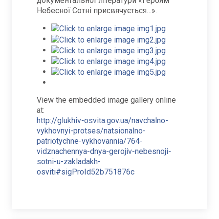
документальної літератури «Героям
Небесної Сотні присвячується…».
View the embedded image gallery online
at:
http://glukhiv-osvita.gov.ua/navchalno-
vykhovnyi-protses/natsionalno-
patriotychne-vykhovannia/764-
vidznachennya-dnya-gerojiv-nebesnoji-
sotni-u-zakladakh-
osviti#sigProId52b751876c