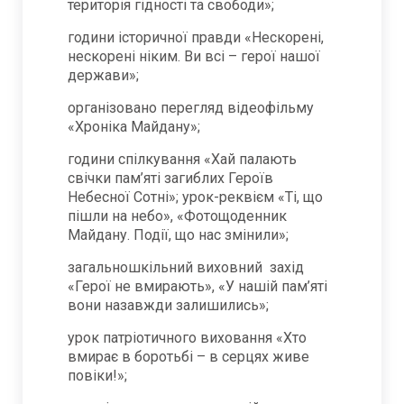
територія гідності та свободи»;
години історичної правди «Нескорені,
нескорені ніким. Ви всі – герої нашої
держави»;
організовано перегляд відеофільму
«Хроніка Майдану»;
години спілкування «Хай палають
свічки пам’яті загиблих Героїв
Небесної Сотні»; урок-реквієм «Ті, що
пішли на небо», «Фотощоденник
Майдану. Події, що нас змінили»;
загальношкільний виховний захід
«Герої не вмирають», «У нашій пам’яті
вони назавжди залишились»;
урок патріотичного виховання «Хто
вмирає в боротьбі – в серцях живе
повіки!»;