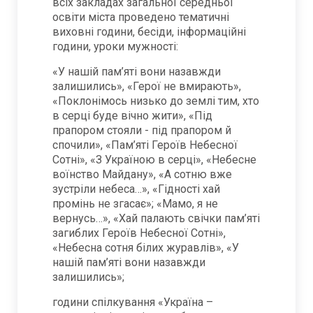
всіх закладах загальної середньої
освіти міста проведено тематичні
виховні години, бесіди, інформаційні
години, уроки мужності:
«У нашій пам’яті вони назавжди
залишились», «Герої не вмирають»,
«Поклонімось низько до землі тим, хто
в серці буде вічно жити», «Під
прапором стояли - під прапором й
спочили», «Пам’яті Героїв Небесної
Сотні», «З Україною в серці», «Небесне
воїнство Майдану», «А сотню вже
зустріли небеса…», «Гідності хай
промінь не згасає»; «Мамо, я не
вернусь…», «Хай палають свічки пам’яті
загиблих Героїв Небесної Сотні»,
«Небесна сотня білих журавлів», «У
нашій пам’яті вони назавжди
залишились»;
години спілкування «Україна –